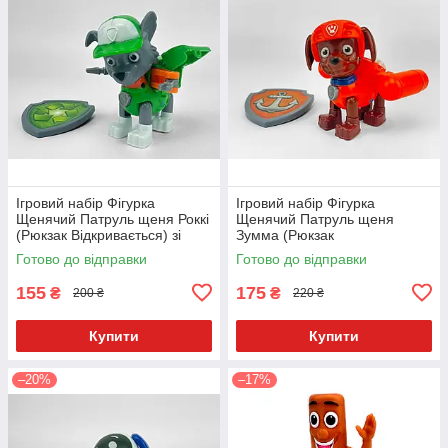
Ігровий набір Фігурка
Ігровий набір Фігурка
Щенячий Патруль щеня Роккі
Щенячий Патруль щеня
(Рюкзак Відкривається) зі
Зумма (Рюкзак
значком Укр. 9958-4
Відкривається) зі значком
Готово до відправки
Готово до відправки
Укр. 9958-1
155
175
₴
₴
200 ₴
220 ₴
Купити
Купити
–20%
–17%