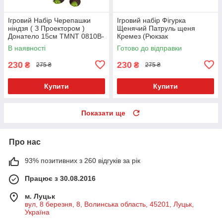
Ігровий Набір Черепашки
Ігровий набір Фігурка
ніндзя ( З Проектором )
Щенячий Патруль щеня
Донатело 15см TMNT 0810B-
Кремез (Рюкзак
5
Відкривається) зі значком
В наявності
Готово до відправки
Укр. 9958-7
230
230
₴
₴
275 ₴
275 ₴
Купити
Купити
Показати ще
Про нас
93% позитивних з 260 відгуків за рік
Працює з 30.08.2016
м. Луцьк
вул, 8 березня, 8, Волинська область, 45201, Луцьк,
Україна