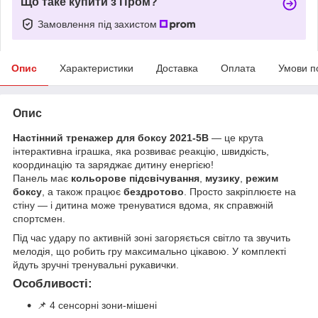
Що таке купити з Пром?
Замовлення під захистом
Опис
Характеристики
Доставка
Оплата
Умови п
Опис
Настінний тренажер для боксу 2021-5B
— це крута
інтерактивна іграшка, яка розвиває реакцію, швидкість,
координацію та заряджає дитину енергією!
Панель має
кольорове підсвічування
,
музику
,
режим
боксу
, а також працює
бездротово
. Просто закріплюєте на
стіну — і дитина може тренуватися вдома, як справжній
спортсмен.
Під час удару по активній зоні загоряється світло та звучить
мелодія, що робить гру максимально цікавою. У комплекті
йдуть зручні тренувальні рукавички.
Особливості:
📌 4 сенсорні зони-мішені