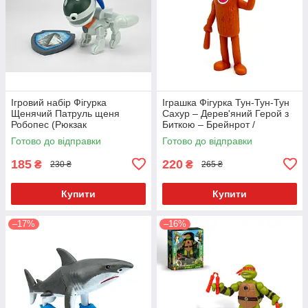
Ігровий набір Фігурка
Іграшка Фігурка Тун-Тун-Тун
Щенячий Патруль щеня
Сахур – Дерев'яний Герой з
Робопес (Рюкзак
Биткою – Брейнрот /
Відкривається) зі значком
Італійські Меми – 11 см
Готово до відправки
Готово до відправки
Укр. 9958-8
185
220
₴
₴
230 ₴
265 ₴
Купити
Купити
–17%
–16%