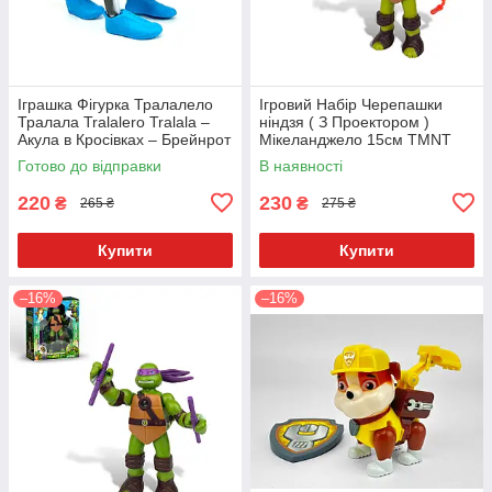
Іграшка Фігурка Тралалело
Ігровий Набір Черепашки
Тралала Tralalero Tralala –
ніндзя ( З Проектором )
Акула в Кросівках – Брейнрот
Мікеланджело 15см TMNT
/ Італійські Меми – 11 см
0810B-3
Готово до відправки
В наявності
220
230
₴
₴
265 ₴
275 ₴
Купити
Купити
–16%
–16%