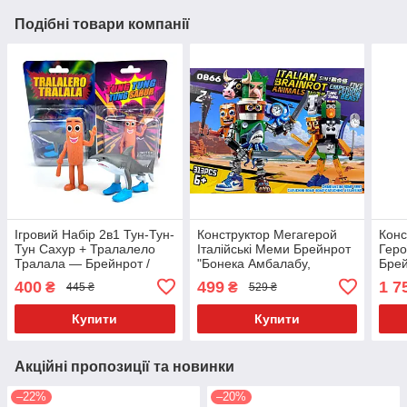
Подібні товари компанії
Ігровий Набір 2в1 Тун-Тун-
Конструктор Мегагерой
Конс
Тун Сахур + Тралалело
Італійські Меми Брейнрот
Геро
Тралала — Брейнрот /
"Бонека Амбалабу,
Брей
Італійські Меми — Фігурки
Тралалело-Тралала, Тун
Саху
400
499
1 7
₴
₴
445 ₴
529 ₴
11 см
Тун Тун Сахур " та ін.
Трал
313дет. 0866-2
0866
Купити
Купити
Акційні пропозиції та новинки
–22%
–20%