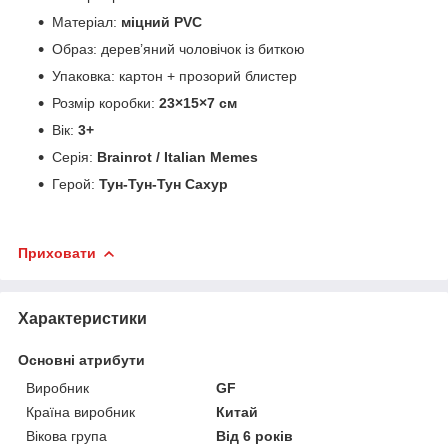
Матеріал:
міцний PVC
Образ: дерев’яний чоловічок із биткою
Упаковка: картон + прозорий блистер
Розмір коробки:
23×15×7 см
Вік:
3+
Серія:
Brainrot / Italian Memes
Герой:
Тун-Тун-Тун Сахур
Приховати
Характеристики
Основні атрибути
Виробник
GF
Країна виробник
Китай
Вікова група
Від 6 років