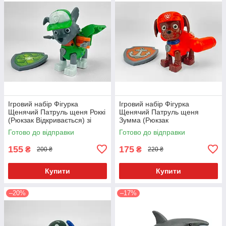
Ігровий набір Фігурка
Ігровий набір Фігурка
Щенячий Патруль щеня Роккі
Щенячий Патруль щеня
(Рюкзак Відкривається) зі
Зумма (Рюкзак
значком Укр. 9958-4
Відкривається) зі значком
Готово до відправки
Готово до відправки
Укр. 9958-1
155
175
₴
₴
200 ₴
220 ₴
Купити
Купити
–20%
–17%