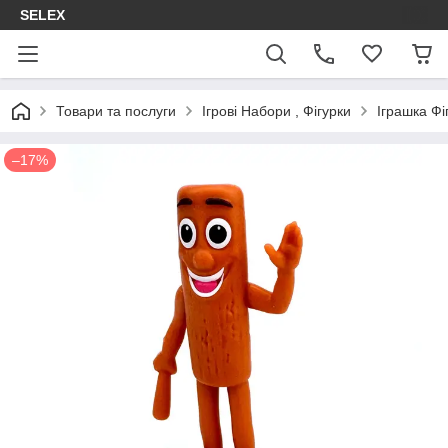
SELEX
Товари та послуги
Ігрові Набори , Фігурки
Іграшка Фі
–17%