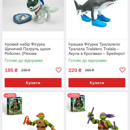
Ігровий набір Фігурка
Іграшка Фігурка Тралалело
Щенячий Патруль щеня
Тралала Tralalero Tralala –
Робопес (Рюкзак
Акула в Кросівках – Брейнрот
Відкривається) зі значком
/ Італійські Меми – 11 см
Готово до відправки
Готово до відправки
Укр. 9958-8
185
220
₴
₴
230 ₴
265 ₴
Купити
Купити
–16%
–16%