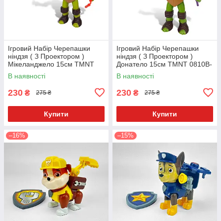
Ігровий Набір Черепашки
Ігровий Набір Черепашки
ніндзя ( З Проектором )
ніндзя ( З Проектором )
Мікеланджело 15см TMNT
Донатело 15см TMNT 0810B-
0810B-3
5
В наявності
В наявності
230
230
₴
₴
275 ₴
275 ₴
Купити
Купити
–16%
–15%