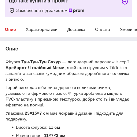
Що таке купити з Пром?
Замовлення під захистом
Опис
Характеристики
Доставка
Оплата
Умови п
Опис
Фігурка
Тун-Тун-Тун Сахур
— легендарний персонаж із серії
Брейнрот / Італійські Меми
, який став вірусним у TikTok та
запам’ятався своїм кумедним образом дерев’яного чоловічка
з биткою.
Герой виглядає ніби живе дерево з великими очима,
усмішкою та фірмовою позою. Фігурка зроблена з міцного
PVC-пластику з приємною текстурою, добре стоїть і виглядає
ефектно на полиці.
Упаковка
23×15×7 см
має яскравий дизайн і підходить для
подарунку.
Висота фігурки:
11 см
Розмір героя:
11×7×3 см