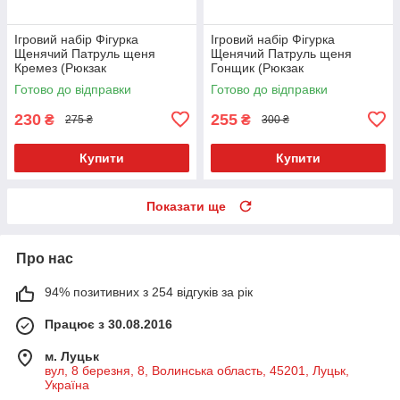
Ігровий набір Фігурка
Ігровий набір Фігурка
Щенячий Патруль щеня
Щенячий Патруль щеня
Кремез (Рюкзак
Гонщик (Рюкзак
Відкривається) зі значком
Відкривається) зі значком
Готово до відправки
Готово до відправки
Укр. 9958-7
Укр. 9958-2
230
255
₴
₴
275 ₴
300 ₴
Купити
Купити
Показати ще
Про нас
94% позитивних з 254 відгуків за рік
Працює з 30.08.2016
м. Луцьк
вул, 8 березня, 8, Волинська область, 45201, Луцьк,
Україна