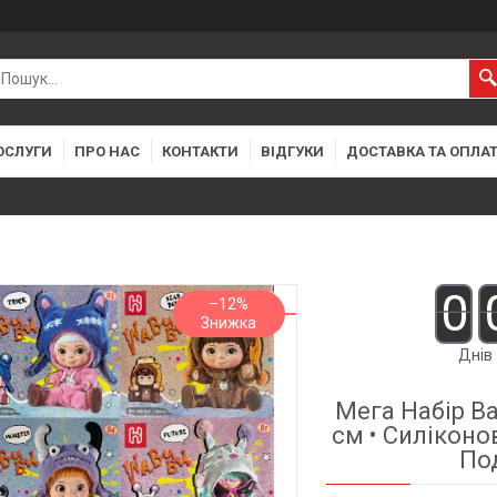
ОСЛУГИ
ПРО НАС
КОНТАКТИ
ВІДГУКИ
ДОСТАВКА ТА ОПЛА
0
–12%
Днів
Мега Набір Вак
см • Силіконов
По