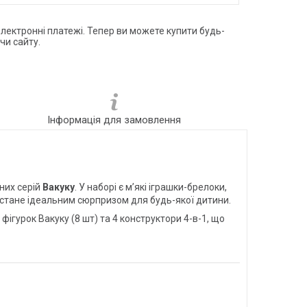
електронні платежі. Тепер ви можете купити будь-
чи сайту.
Інформація для замовлення
рних серій
Вакуку
. У наборі є м’які іграшки-брелоки,
а стане ідеальним сюрпризом для будь-якої дитини.
 фігурок Вакуку (8 шт) та 4 конструктори 4-в-1, що