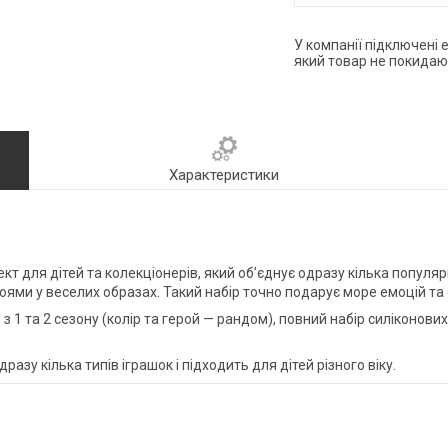
У компанії підключені 
який товар не покидаю
Характеристики
кт для дітей та колекціонерів, який об’єднує одразу кілька популя
героями у веселих образах. Такий набір точно подарує море емоцій т
 з 1 та 2 сезону (колір та герой — рандом), повний набір силіконових
азу кілька типів іграшок і підходить для дітей різного віку.