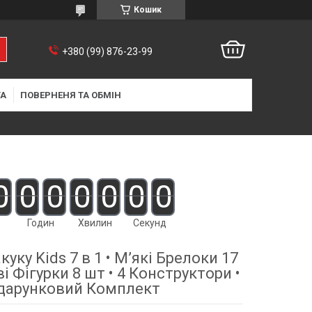
Кошик
+380 (99) 876-23-99
ТА
ПОВЕРНЕНЯ ТА ОБМІН
0
0
0
0
0
0
0
Годин
Хвилин
Секунд
уку Kids 7 в 1 • М’які Брелоки 17
і Фігурки 8 шт • 4 Конструктори •
дарунковий Комплект