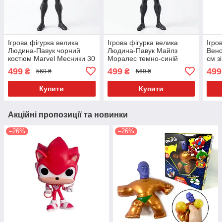
Ігрова фігурка велика
Ігрова фігурка велика
Ігро
Людина-Павук чорний
Людина-Павук Майлз
Вено
костюм Marvel Месники 30
Моралес темно-синій
см з
см зі звуком і світлом
Marvel Месники 30 см зі
499
499
499
₴
₴
569 ₴
569 ₴
звуком і світлом
Купити
Купити
Акційні пропозиції та новинки
–26%
–26%