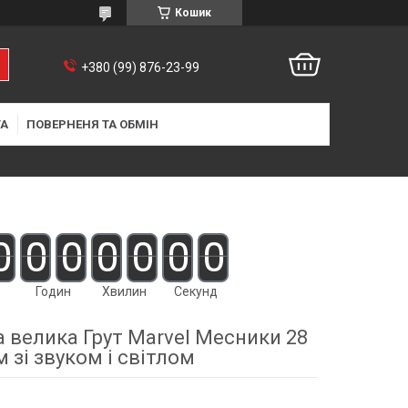
Кошик
+380 (99) 876-23-99
ТА
ПОВЕРНЕНЯ ТА ОБМІН
0
0
0
0
0
0
0
Годин
Хвилин
Секунд
а велика Грут Marvel Месники 28
м зі звуком і світлом