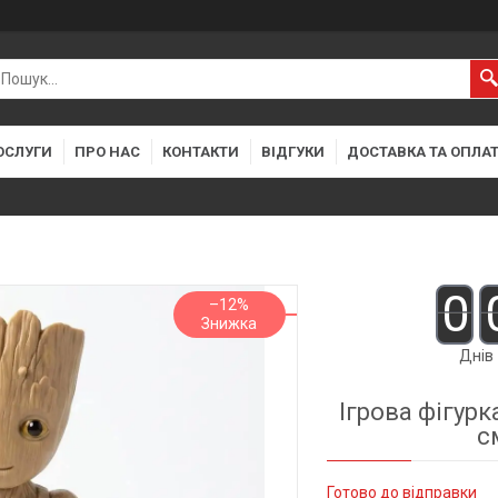
ОСЛУГИ
ПРО НАС
КОНТАКТИ
ВІДГУКИ
ДОСТАВКА ТА ОПЛА
0
–12%
Днів
Ігрова фігурк
с
Готово до відправки