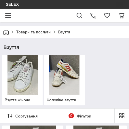
SELEX
Товари та послуги
Взуття
Взуття
Взуття жіноче
Чоловіче взуття
Сортування
0
Фільтри