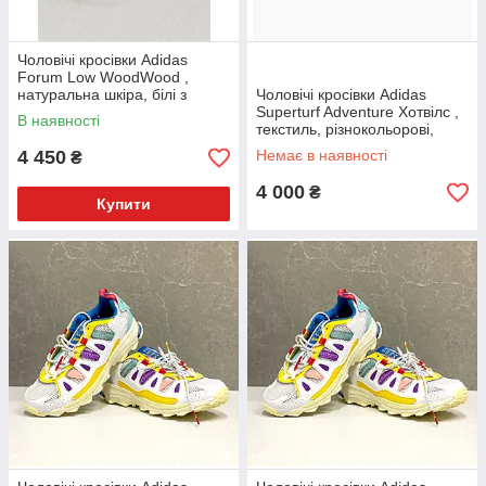
Чоловічі кросівки Adidas
Forum Low WoodWood ,
натуральна шкіра, білі з
Чоловічі кросівки Adidas
червоним, розмір 41
Superturf Adventure Хотвілс ,
В наявності
Оригінал
текстиль, різнокольорові,
розмір 44р з коробкою
4 450
Немає в наявності
₴
4 000
₴
Купити