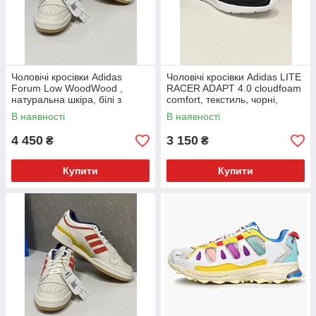
Чоловічі кросівки Adidas
Чоловічі кросівки Adidas LITE
Forum Low WoodWood ,
RACER ADAPT 4.0 cloudfoam
натуральна шкіра, білі з
comfort, текстиль, чорні,
червоним, розмір 43
розмір 44 Оригінал
В наявності
В наявності
Оригінал
4 450
3 150
₴
₴
Купити
Купити