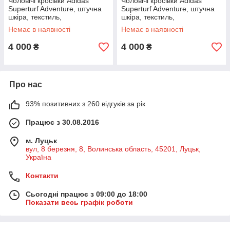
Чоловічі кросівки Adidas
Чоловічі кросівки Adidas
Superturf Adventure, штучна
Superturf Adventure, штучна
шкіра, текстиль,
шкіра, текстиль,
різнокольорові, розмір 43р з
різнокольорові, розмір 42р з
Немає в наявності
Немає в наявності
коробкою
коробкою
4 000
4 000
₴
₴
Про нас
93% позитивних з 260 відгуків за рік
Працює з 30.08.2016
м. Луцьк
вул, 8 березня, 8, Волинська область, 45201, Луцьк,
Україна
Контакти
Сьогодні працює з 09:00 до 18:00
Показати весь графік роботи