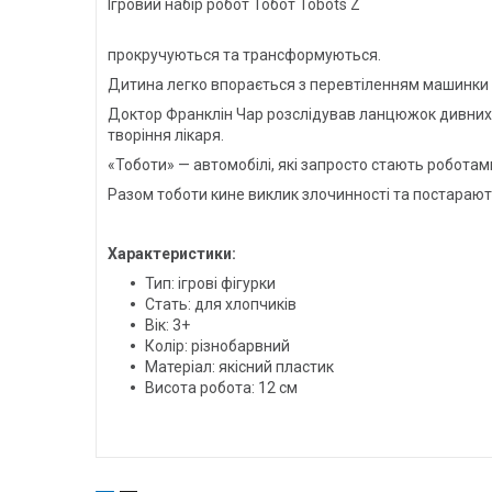
Ігровий набір робот Тобот Tobots Z
прокручуються та трансформуються.
Дитина легко впорається з перевтіленням машинки в
Доктор Франклін Чар розслідував ланцюжок дивних і
творіння лікаря.
«Тоботи» — автомобілі, які запросто стають роботам
Разом тоботи кине виклик злочинності та постарають
Характеристики:
Тип: ігрові фігурки
Стать: для хлопчиків
Вік: 3+
Колір: різнобарвний
Матеріал: якісний пластик
Висота робота: 12 см