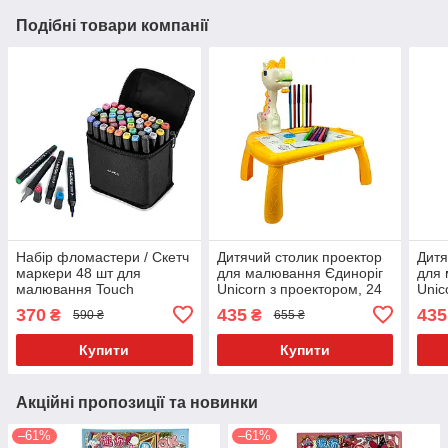
Подібні товари компанії
Набір фломастери / Скетч
Дитячий столик проектор
Дитя
маркери 48 шт для
для малювання Єдиноріг
для 
малювання Touch
Unicorn з проектором, 24
Unic
слайди та фломастери
слай
370
435
435
₴
₴
590 ₴
655 ₴
(Жовтий)
(Фіо
Купити
Купити
Акційні пропозиції та новинки
–61%
–61%