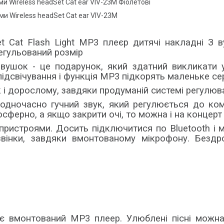
 Wireless headSet Cat ear VIV-23M Фіолетові
и Wireless headSet Cat ear VIV-23M
t Cat Flash Light MP3 плеєр дитячі накладні З 
Регульований розмір
вушок - це подарунок, який здатний викликати у
підсвічування і функція MP3 підкорять маленьке се
ак і дорослому, завдяки продуманій системі регулюв
і одночасно гучний звук, який регулюється до ко
сферно, а якщо закрити очі, то можна і на концерт
 пристроями. Досить підключитися по Bluetooth і
звінки, завдяки вмонтованому мікрофону. Бездр
 вмонтований MP3 плеер. Улюблені пісні можна