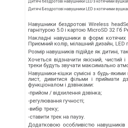
Дитячі бездротові навушники LED з котячими вушками
Дитячі Бездротові навушники LED з котячими вушкам
Навушники бездротові Wireless headSe
гарнітурою 5.0 і картою MicroSD 32 Гб 
Накладні навушники в формі котячих 
Приємний колір, мілашний дизайн, LED 
Розмір навушників підійде як дитині, т
Хочеться відзначити якісний, чистий 
треки будуть звучати максимально атмо
Навушники-кішки сумісні з будь-якими
лист, дивитися фільми і приймати д
функціоналом і дзвінками:
-прийом / відхилення дзвінка;
-регулювання гучності;
-вибір треку;
-ставити трек на паузу.
Додатковою особливістю навушників є