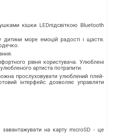
вушками кішки LEDпідсвіткою Bluetooth
 дитини море емоцій радості і щастя.
рдечко.
ання.
мфортного рівня користувача. Улюблені
 улюбленого артиста потрапити.
 можна прослуховувати улюблений плей-
отовий інтерфейс дозволяє управляти
 завантажувати на карту microSD - це