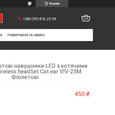
Кошик
+380 (99) 876-23-99
ТА
ПОВЕРНЕНЯ ТА ОБМІН
отові навушники LED з котячими
eless headSet Cat ear VIV-23M
Фіолетові
450 ₴
9