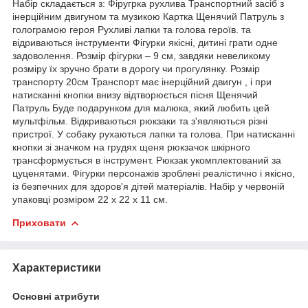
Набір складається з: Фіругрка рухлива Транспортний засіб з
інерційним двигуном та музикою Картка Щенячий Патруль з
голограмою героя Рухливі лапки та голова героїв. та
відриваються інструменти Фігурки якісні, дитині грати одне
задоволення. Розмір фігурки – 9 см, завдяки невеликому
розміру їх зручно брати в дорогу чи прогулянку. Розмір
транспорту 20см Транспорт має інерційний двигун , і при
натисканні кнопки внизу відтворюється пісня Щенячий
Патруль Буде подарунком для малюка, який любить цей
мультфільм. Відкриваються рюкзаки та з'являються різні
пристрої. У собаку рухаються лапки та голова. При натисканні
кнопки зі значком на грудях щеня рюкзачок шкірного
трансформується в інструмент. Рюкзак укомплектований за
цуценятами. Фігурки персонажів зроблені реалістично і якісно,
із безпечних для здоров'я дітей матеріалів. Набір у червоній
упаковці розміром 22 х 22 х 11 см.
Приховати
Характеристики
Основні атрибути