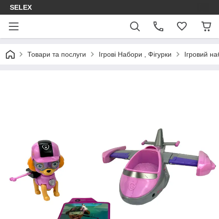
SELEX
Товари та послуги
Ігрові Набори , Фігурки
Ігровий н