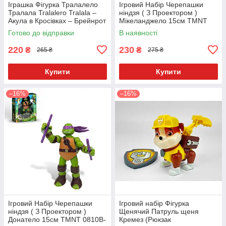
Іграшка Фігурка Тралалело
Ігровий Набір Черепашки
Тралала Tralalero Tralala –
ніндзя ( З Проектором )
Акула в Кросівках – Брейнрот
Мікеланджело 15см TMNT
/ Італійські Меми – 11 см
0810B-3
Готово до відправки
В наявності
220
230
₴
₴
265 ₴
275 ₴
Купити
Купити
–16%
–16%
Ігровий Набір Черепашки
Ігровий набір Фігурка
ніндзя ( З Проектором )
Щенячий Патруль щеня
Донатело 15см TMNT 0810B-
Кремез (Рюкзак