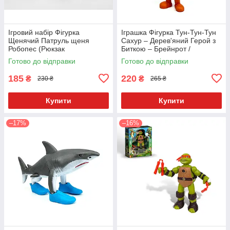
Ігровий набір Фігурка
Іграшка Фігурка Тун-Тун-Тун
Щенячий Патруль щеня
Сахур – Дерев'яний Герой з
Робопес (Рюкзак
Биткою – Брейнрот /
Відкривається) зі значком
Італійські Меми – 11 см
Готово до відправки
Готово до відправки
Укр. 9958-8
185
220
₴
₴
230 ₴
265 ₴
Купити
Купити
–17%
–16%