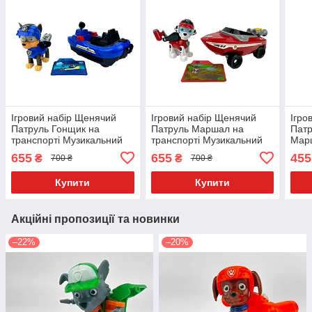
Ігровий набір Щенячий
Ігровий набір Щенячий
Ігро
Патруль Гонщик на
Патруль Маршал на
Патр
транспорті Музикальний
транспорті Музикальний
Мар
(СОБАКА Патруль) 777-2
(СОБАКА Патруль) 777-1
тран
655
655
455
₴
₴
700 ₴
700 ₴
XS8
Купити
Купити
Акційні пропозиції та новинки
–22%
–20%