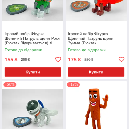
Ігровий набір Фігурка
Ігровий набір Фігурка
Щенячий Патруль щеня Роккі
Щенячий Патруль щеня
(Рюкзак Відкривається) зі
Зумма (Рюкзак
значком Укр. 9958-4
Відкривається) зі значком
Готово до відправки
Готово до відправки
Укр. 9958-1
155
175
₴
₴
200 ₴
220 ₴
Купити
Купити
–20%
–17%