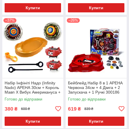
Купити
Купити
–37%
–26%
Набір Інфініті Надо (Infinity
Бейблейд Набір 8 в 1 АРЕНА
Nado) АРЕНА 30см + Король
Червона 34см + 4 Дзига + 2
Мавп X Вибух Aмерикануса +
Запускача + 1 Ручкі 300186
2 Запускача N826-2
Готово до відправки
Готово до відправки
380
619
₴
₴
600 ₴
839 ₴
Купити
Купити