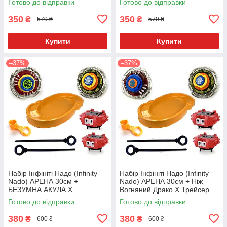
Готово до відправки
Готово до відправки
350
350
₴
₴
570 ₴
570 ₴
Купити
Купити
–37%
–37%
Набір Інфініті Надо (Infinity
Набір Інфініті Надо (Infinity
Nado) АРЕНА 30см +
Nado) АРЕНА 30см + Ніж
БЕЗУМНА АКУЛА X
Вогняний Драко X Трейсер
ЗАЛІЗНИЙ ТИБЕТАНУС + 2
Залізний + 2 Запускача N826-
Готово до відправки
Готово до відправки
Запускача N826-1
3
380
380
₴
₴
600 ₴
600 ₴