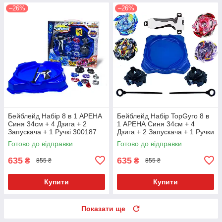
–26%
–26%
Бейблейд Набір 8 в 1 АРЕНА
Бейблейд Набір TopGyro 8 в
Синя 34см + 4 Дзига + 2
1 АРЕНА Синя 34см + 4
Запускача + 1 Ручкі 300187
Дзига + 2 Запускача + 1 Ручки
300187
Готово до відправки
Готово до відправки
635
635
₴
₴
855 ₴
855 ₴
Купити
Купити
Показати ще