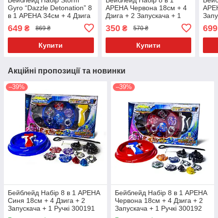
Gyro “Dazzle Detonation” 8
АРЕНА Червона 18см + 4
АРЕН
в 1 АРЕНА 34см + 4 Дзига
Дзига + 2 Запускача + 1
Запу
+ 2 Запускача + 1 Ручки
Ручкі 300192
302
649
350
699
₴
₴
869 ₴
570 ₴
300184
Купити
Купити
Акційні пропозиції та новинки
–39%
–39%
Бейблейд Набір 8 в 1 АРЕНА
Бейблейд Набір 8 в 1 АРЕНА
Синя 18см + 4 Дзига + 2
Червона 18см + 4 Дзига + 2
Запускача + 1 Ручкі 300191
Запускача + 1 Ручкі 300192