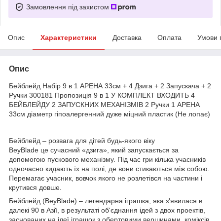
Замовлення під захистом
Опис
Характеристики
Доставка
Оплата
Умови 
Опис
Бейблейд Набір 9 в 1 АРЕНА 33см + 4 Дзига + 2 Запускача + 2
Ручки 300181
Пропозиція 9 в 1 У КОМПЛЕКТ ВХОДИТЬ 4
БЕЙБЛЕЙДУ 2 ЗАПУСКНИХ МЕХАНІЗМІВ 2 Ручки 1 АРЕНА
33см діаметр гіпоалергенний дуже міцний пластик (Не лопає)
Бейблейд – розвага для дітей будь-якого віку
BeyBlade це сучасний «дзига», який запускається за
допомогою пускового механізму. Під час гри кілька учасників
одночасно кидають їх на полі, де вони стикаються між собою.
Перемагає учасник, вовчок якого не розлетівся на частини і
крутився довше.
Бейблейд (BeyBlade) – легендарна іграшка, яка з'явилася в
далекі 90 в Азії, в результаті об'єднання ідей з двох проектів,
заснованих на ідеї іграшок з обертовими вершинами. коміксів,