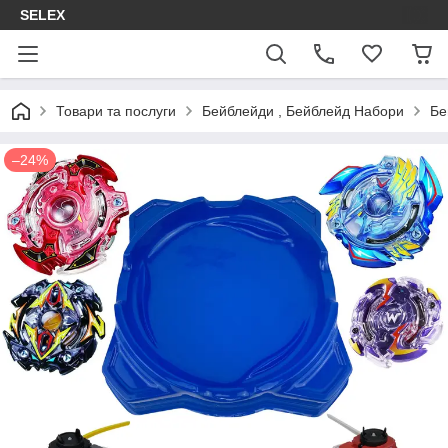
SELEX
Товари та послуги
Бейблейди , Бейблейд Набори
Бе
–24%