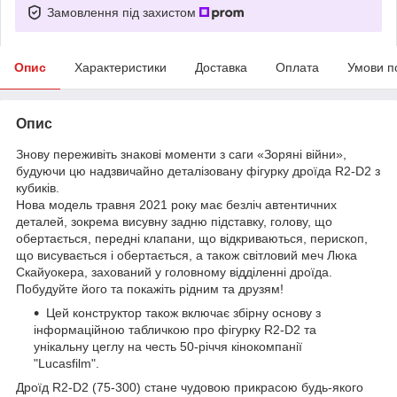
Замовлення під захистом
Опис
Характеристики
Доставка
Оплата
Умови п
Опис
Знову переживіть знакові моменти з саги «Зоряні війни»,
будуючи цю надзвичайно деталізовану фігурку дроїда R2-D2 з
кубиків.
Нова модель травня 2021 року має безліч автентичних
деталей, зокрема висувну задню підставку, голову, що
обертається, передні клапани, що відкриваються, перископ,
що висувається і обертається, а також світловий меч Люка
Скайуокера, захований у головному відділенні дроїда.
Побудуйте його та покажіть рідним та друзям!
Цей конструктор також включає збірну основу з
інформаційною табличкою про фігурку R2-D2 та
унікальну цеглу на честь 50-річчя кінокомпанії
"Lucasfilm".
Дроїд R2-D2 (75-300) стане чудовою прикрасою будь-якого