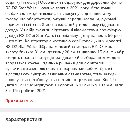
будинку чи офісу! Особливий подарунок для дорослих фанів
R2-D2 Star Wars. Новинка травня 2021 року.
Автентичні
особливості моделі включають висувну задню підставку,
голову, що обертається, висувні передні клапани, рухомий
перископ і світловий меч, захований у головному відділенні
дроїда. У набір входить підставка зі відомостями про фігурку
дроїда R2-D2 зі Star Wars і спеціальну цеглу на честь 50-річчя
Lucasfilm.
Конструктор є частиною серії колекційних моделей
R2-D2 Star Wars. Зібрана колекційна модель R2-D2 має
висоту близько 31 см, довжину 20 см та ширину 15 см. У набір
входить проста інструкція, завдяки якій зі збиранням моделі
впорається кожен. Відмінне рішення для любителів
відпочивати захоплюючим та творчим способом. Деталі
відповідають суворим галузевим стандартам, тому завжди
поєднуються та з'єднуються та міцно тримаються.
Вік: 12+
Деталі: 2314 Мініфігурки: 1 Коробка: 630 х 405 х 103 мм Вага:
3 кг Рік зробити: 2021
Приховати
Характеристики