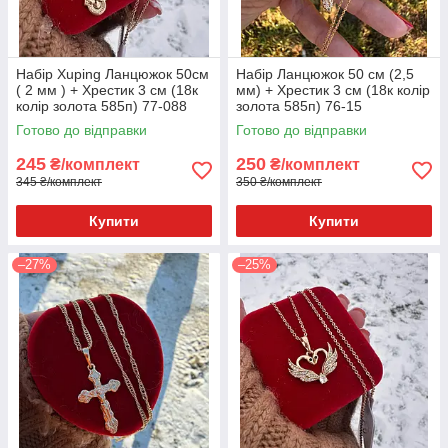
Набір Xuping Ланцюжок 50см
Набір Ланцюжок 50 см (2,5
( 2 мм ) + Хрестик 3 см (18к
мм) + Хрестик 3 см (18к колір
колір золота 585п) 77-088
золота 585п) 76-15
Готово до відправки
Готово до відправки
245
250
₴/комплект
₴/комплект
345 ₴/комплект
350 ₴/комплект
Купити
Купити
–27%
–25%