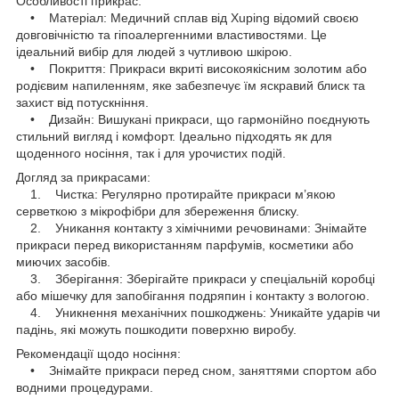
Особливості прикрас:
• Матеріал: Медичний сплав від Xuping відомий своєю
довговічністю та гіпоалергенними властивостями. Це
ідеальний вибір для людей з чутливою шкірою.
• Покриття: Прикраси вкриті високоякісним золотим або
родієвим напиленням, яке забезпечує їм яскравий блиск та
захист від потускніння.
• Дизайн: Вишукані прикраси, що гармонійно поєднують
стильний вигляд і комфорт. Ідеально підходять як для
щоденного носіння, так і для урочистих подій.
Догляд за прикрасами:
1. Чистка: Регулярно протирайте прикраси м’якою
серветкою з мікрофібри для збереження блиску.
2. Уникання контакту з хімічними речовинами: Знімайте
прикраси перед використанням парфумів, косметики або
миючих засобів.
3. Зберігання: Зберігайте прикраси у спеціальній коробці
або мішечку для запобігання подряпин і контакту з вологою.
4. Уникнення механічних пошкоджень: Уникайте ударів чи
падінь, які можуть пошкодити поверхню виробу.
Рекомендації щодо носіння:
• Знімайте прикраси перед сном, заняттями спортом або
водними процедурами.