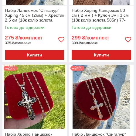
Набір Ланцюжок “Сінгапур”
Набір Xuping Ланцюжок 50
Xuping 45 см (2мм) + Хрестик
см ( 2 мм ) + Кулон Змії 3 см
2,5 см (18к колір золота
(18к колір золота 585п) 77-
585п) 82-037-1
132
Готово до відправки
Готово до відправки
275
299
₴/комплект
₴/комплект
375 ₴/комплект
399 ₴/комплект
Купити
Купити
–25%
–24%
Набір Xuping Ланцюжок
Набір Ланцюжок “Сінгапур”