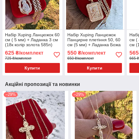
Набір Xuping Ланцюжок 60
Набір Xuping Ланцюжок
Набі
см ( 5 мм) + Ладанка 3 см
Панцирне плетіння 50, 60
см (
(18к колір золота 585п)
см (5 мм) + Ладанка Божа
см (
77-072
Матір 3.5 см (18 к колір
77-1
625
550
565
₴/комплект
₴/комплект
золота 585п) 82-066
725 ₴/комплект
650 ₴/комплект
665 ₴
Купити
Купити
Акційні пропозиції та новинки
–29%
–29%