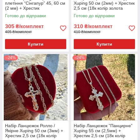
плетіння “Сінгапур” 45, 60 см
Xuping 50 см (2мм) + Хрестик
(2 мм) + Хрестик
2,5 см (18к колір золота
Православний 4.5х2.3 см (18
585п) 82-037-2
Готово до відправки
Готово до відправки
к колір золота 585п)
305
310
₴/комплект
₴/комплект
405 ₴/комплект
410 ₴/комплект
Купити
Купити
–24%
–24%
Набір Ланцюжок Ролло /
Набір Ланцюжок “Панцирне”
Якірне Xuping 50 см (3мм) +
Xuping 55 см (2,5мм) +
Хрестик 2,5 см (18к колір
Хрестик 2,5 см (18к колір