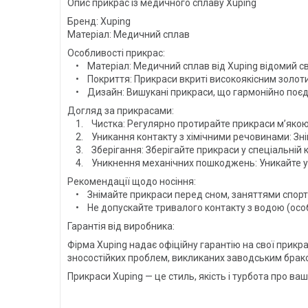
Опис прикрас із медичного сплаву Xuping
Бренд: Xuping
Матеріал: Медичний сплав
Особливості прикрас:
• Матеріал: Медичний сплав від Xuping відомий св
• Покриття: Прикраси вкриті високоякісним золотим
• Дизайн: Вишукані прикраси, що гармонійно поєдну
Догляд за прикрасами:
1. Чистка: Регулярно протирайте прикраси м’якою 
2. Уникання контакту з хімічними речовинами: Зні
3. Зберігання: Зберігайте прикраси у спеціальній к
4. Уникнення механічних пошкоджень: Уникайте уда
Рекомендації щодо носіння:
• Знімайте прикраси перед сном, заняттями спор
• Не допускайте тривалого контакту з водою (осо
Гарантія від виробника:
Фірма Xuping надає офіційну гарантію на свої прикр
зносостійких проблем, викликаних заводським брак
Прикраси Xuping — це стиль, якість і турбота про ваш