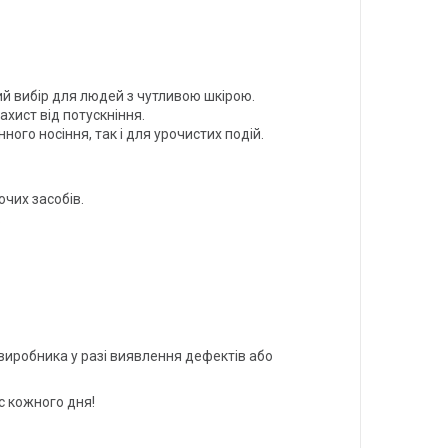
й вибір для людей з чутливою шкірою.
хист від потускніння.
го носіння, так і для урочистих подій.
чих засобів.
.
 виробника у разі виявлення дефектів або
ас кожного дня!