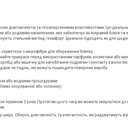
оєю довговічністю та гіпоалергенними властивостями. Це ідеальни
 або родієвим напиленням, яке забезпечує їм яскравий блиск та за
ють стильний вигляд і комфорт. Ідеально підходять як для щоденно
серветкою з мікрофібри для збереження блиску.
майте прикраси перед використанням парфумів, косметики або мию
оробці або мішечку для запобігання подряпин і контакту з вологою
рів чи падінь, які можуть пошкодити поверхню виробу.
том або водними процедурами.
бливо хлорованою або солоною).
аси терміном 2 роки. Протягом цього часу ви можете звернутися до
ом.
у шкіру. Оберіть довговічність та елегантність, які радуватимуть в