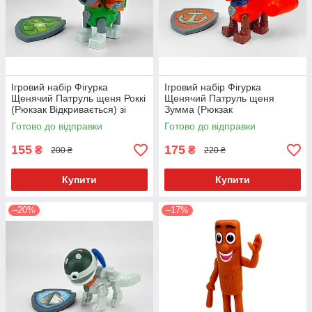
Ігровий набір Фігурка
Ігровий набір Фігурка
Щенячий Патруль щеня Роккі
Щенячий Патруль щеня
(Рюкзак Відкривається) зі
Зумма (Рюкзак
значком Укр. 9958-4
Відкривається) зі значком
Готово до відправки
Готово до відправки
Укр. 9958-1
155
175
₴
₴
200 ₴
220 ₴
Купити
Купити
–20%
–17%