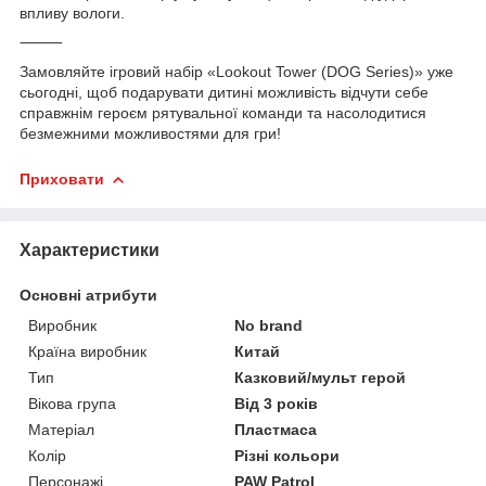
впливу вологи.
⸻
Замовляйте ігровий набір «Lookout Tower (DOG Series)» уже
сьогодні, щоб подарувати дитині можливість відчути себе
справжнім героєм рятувальної команди та насолодитися
безмежними можливостями для гри!
Приховати
Характеристики
Основні атрибути
Виробник
No brand
Країна виробник
Китай
Тип
Казковий/мульт герой
Вікова група
Від 3 років
Матеріал
Пластмаса
Колір
Різні кольори
Персонажі
PAW Patrol