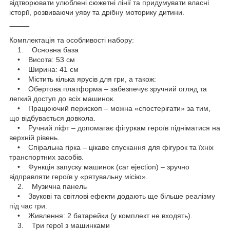
відтворювати улюблені сюжетні лінії та придумувати власні
історії, розвиваючи уяву та дрібну моторику дитини.
⸻
Комплектація та особливості набору:
1. Основна база
• Висота: 53 см
• Ширина: 41 см
• Містить кілька ярусів для гри, а також:
• Обертова платформа – забезпечує зручний огляд та
легкий доступ до всіх машинок.
• Працюючий перископ – можна «спостерігати» за тим,
що відбувається довкола.
• Ручний ліфт – допомагає фігуркам героїв підніматися на
верхній рівень.
• Спіральна гірка – цікаве спускання для фігурок та їхніх
транспортних засобів.
• Функція запуску машинок (car ejection) – зручно
відправляти героїв у «рятувальну місію».
2. Музична панель
• Звукові та світлові ефекти додають ще більше реалізму
під час гри.
• Живлення: 2 батарейки (у комплект не входять).
3. Три герої з машинками