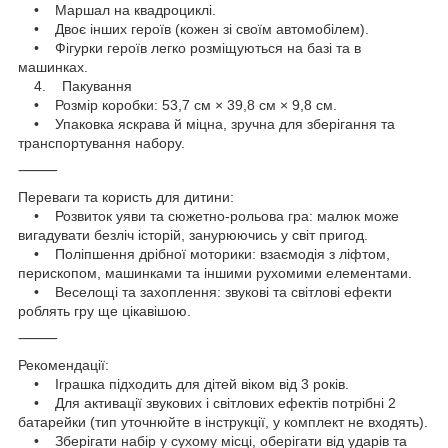
• Маршал на квадроциклі.
• Двоє інших героїв (кожен зі своїм автомобілем).
• Фігурки героїв легко розміщуються на базі та в
машинках.
4. Пакування
• Розмір коробки: 53,7 см × 39,8 см × 9,8 см.
• Упаковка яскрава й міцна, зручна для зберігання та
транспортування набору.
⸻
Переваги та користь для дитини:
• Розвиток уяви та сюжетно-рольова гра: малюк може
вигадувати безліч історій, занурюючись у світ пригод.
• Поліпшення дрібної моторики: взаємодія з ліфтом,
перископом, машинками та іншими рухомими елементами.
• Веселощі та захоплення: звукові та світлові ефекти
роблять гру ще цікавішою.
⸻
Рекомендації:
• Іграшка підходить для дітей віком від 3 років.
• Для активації звукових і світлових ефектів потрібні 2
батарейки (тип уточнюйте в інструкції, у комплект не входять).
• Зберігати набір у сухому місці, оберігати від ударів та