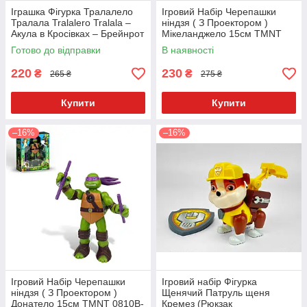
Іграшка Фігурка Тралалело
Ігровий Набір Черепашки
Тралала Tralalero Tralala –
ніндзя ( З Проектором )
Акула в Кросівках – Брейнрот
Мікеланджело 15см TMNT
/ Італійські Меми – 11 см
0810B-3
Готово до відправки
В наявності
220
230
₴
₴
265 ₴
275 ₴
Купити
Купити
–16%
–16%
Ігровий Набір Черепашки
Ігровий набір Фігурка
ніндзя ( З Проектором )
Щенячий Патруль щеня
Донатело 15см TMNT 0810B-
Кремез (Рюкзак