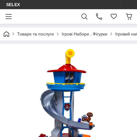
SELEX
Товари та послуги
Ігрові Набори , Фігурки
Ігровий н