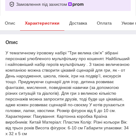
Замовлення під захистом
Опис
Характеристики
Доставка
Оплата
Умови 
Опис
У тематичному ігровому набірі "Три велика сім'я" зібрані
персонажі улюбленого мультфільму про кошенят. Найбільший
і найповніший набір героїв мультфільму . З такою величезною
компанією можна створити цікавий сценарій для гри, як - от
День народження, школа, пікнік, ігри на подвір’ї, екскурсія
тощо. Придумуючи сценарії для ігор, дитина розвиває
фантазію, мислення, поведінкові навички (за допомогою
різних ситуацій та діалогів). Для гри з великою кількістю
персонажів можна запросити друзів, тоді буде ще цікавіше,
адже кожен розвиває сценарій по-своєму У котів рухаються
головки, лапки, хвостики. Розмір фігурок від 6 до 10 см.
Характерики: Пакування: Картонна коробка Країна
виробників: Китай Матеріал: Пластик Колір: Різні кольори Вік:
від трьох років Висота фігурок: 6-10 см Габарити упаковки: 34
х 32 х 5 см