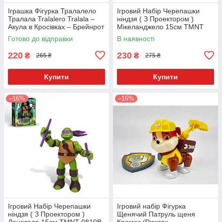
Іграшка Фігурка Тралалело
Ігровий Набір Черепашки
Тралала Tralalero Tralala –
ніндзя ( З Проектором )
Акула в Кросівках – Брейнрот
Мікеланджело 15см TMNT
/ Італійські Меми – 11 см
0810B-3
Готово до відправки
В наявності
220
230
₴
₴
265 ₴
275 ₴
Купити
Купити
–16%
–16%
Ігровий Набір Черепашки
Ігровий набір Фігурка
ніндзя ( З Проектором )
Щенячий Патруль щеня
Донатело 15см TMNT 0810B-
Кремез (Рюкзак