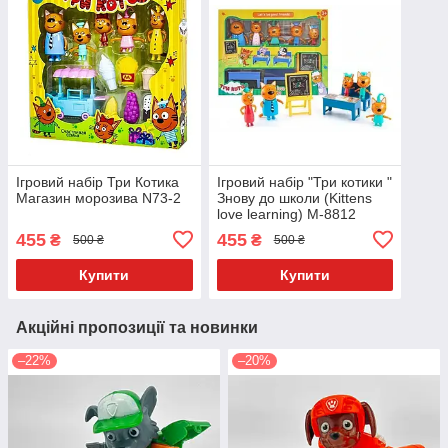
Ігровий набір Три Котика
Ігровий набір "Три котики "
Магазин морозива N73-2
Знову до школи (Kittens
love learning) M-8812
455
455
₴
₴
500 ₴
500 ₴
Купити
Купити
Акційні пропозиції та новинки
–22%
–20%