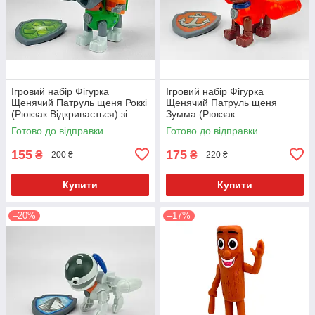
Ігровий набір Фігурка
Ігровий набір Фігурка
Щенячий Патруль щеня Роккі
Щенячий Патруль щеня
(Рюкзак Відкривається) зі
Зумма (Рюкзак
значком Укр. 9958-4
Відкривається) зі значком
Готово до відправки
Готово до відправки
Укр. 9958-1
155
175
₴
₴
200 ₴
220 ₴
Купити
Купити
–20%
–17%