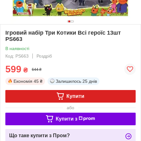
Ігровий набір Три Котики Всі героїс 13шт
PS663
В наявності
Код: PS663
Роздріб
599
₴
644 ₴
Економія
45 ₴
Залишилось
25 днів
Купити
або
Купити з
Що таке купити з Пром?