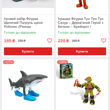
Ігровий набір Фігурка
Іграшка Фігурка Тун-Тун-Тун
Щенячий Патруль щеня
Сахур – Дерев'яний Герой з
Робопес (Рюкзак
Биткою – Брейнрот /
Відкривається) зі значком
Італійські Меми – 11 см
Готово до відправки
Готово до відправки
Укр. 9958-8
185
220
₴
₴
230 ₴
265 ₴
Купити
Купити
–17%
–16%