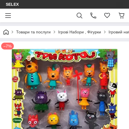
SELEX
Товари та послуги
Ігрові Набори , Фігурки
Ігровий на
–7%