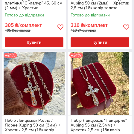
плетіння “Сінгапур” 45, 60 см
Xuping 50 см (2мм) + Хрестик
(2 мм) + Хрестик
2,5 см (18к колір золота
Православний 4.5х2.3 см (18
585п) 82-037-2
Готово до відправки
Готово до відправки
к колір золота 585п)
305
310
₴/комплект
₴/комплект
405 ₴/комплект
410 ₴/комплект
Купити
Купити
–24%
–24%
Набір Ланцюжок Ролло /
Набір Ланцюжок “Панцирне”
Якірне Xuping 50 см (3мм) +
Xuping 55 см (2,5мм) +
Хрестик 2,5 см (18к колір
Хрестик 2,5 см (18к колір