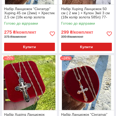
Набір Ланцюжок “Сінгапур”
Набір Xuping Ланцюжок 50
Xuping 45 см (2мм) + Хрестик
см ( 2 мм ) + Кулон Змії 3 см
2,5 см (18к колір золота
(18к колір золота 585п) 77-
585п) 82-037-1
132
Готово до відправки
Готово до відправки
275
299
₴/комплект
₴/комплект
375 ₴/комплект
399 ₴/комплект
Купити
Купити
–25%
–24%
Набір Xuping Ланцюжок
Набір Ланцюжок “Сінгапур”