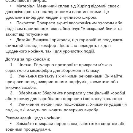
Особливості прикрас:
• Матеріал: Медичний сплав від Xuping відомий своєю
довговічністю та гіпоалергенними властивостями. Це
ідеальний вибір для людей з чутливою шкірою.
• Покриття: Прикраси вкриті високоякісним золотим або
родієвим напиленням, яке забезпечує їм яскравий блиск та
захист від потускніння.
• Дизайн: Вишукані прикраси, що гармонійно поєднують
стильний вигляд і комфорт. Ідеально підходять як для
щоденного носіння, так і для урочистих подій.
Догляд за прикрасами:
1. Чистка: Регулярно протирайте прикраси м’якою
серветкою з мікрофібри для збереження блиску.
2. Уникання контакту з хімічними речовинами: Знімайте
прикраси перед використанням парфумів, косметики або
миючих засобів.
3. Зберігання: Зберігайте прикраси у спеціальній коробці
або мішечку для запобігання подряпин і контакту з вологою.
4. Уникнення механічних пошкоджень: Уникайте ударів чи
падінь, які можуть пошкодити поверхню виробу.
Рекомендації щодо носіння:
• Знімайте прикраси перед сном, заняттями спортом або
водними процедурами.