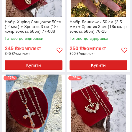
Набір Xuping Ланцюжок 50см
Набір Ланцюжок 50 см (2,5
( 2 мм ) + Хрестик 3 см (18к
мм) + Хрестик 3 см (18к колір
колір золота 585п) 77-088
золота 585п) 76-15
Готово до відправки
Готово до відправки
245
250
₴/комплект
₴/комплект
345 ₴/комплект
350 ₴/комплект
Купити
Купити
–27%
–25%