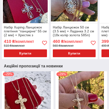
Набір Xuping Ланцюжок
Набір Ланцюжок 50 см
Набі
плетіння “панцирне” 55 см
(3.5 мм) + Ладанка 3.2 см
плет
(2 мм) + Хрестик з
(18к колір золота 585п)
мм) 
камінцями 3 см (18 к колір
77-062
Прав
410
460
399
₴/комплект
₴/комплект
золота 585п) 82-060
(18 
510 ₴/комплект
560 ₴/комплект
499 ₴
Купити
Купити
Акційні пропозиції та новинки
–29%
–29%