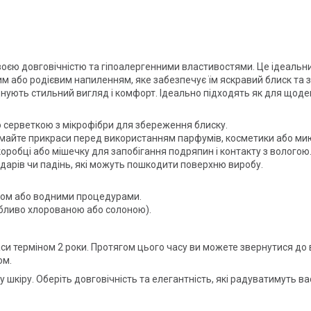
оєю довговічністю та гіпоалергенними властивостями. Це ідеальни
 або родієвим напиленням, яке забезпечує їм яскравий блиск та за
ють стильний вигляд і комфорт. Ідеально підходять як для щоденно
серветкою з мікрофібри для збереження блиску.
майте прикраси перед використанням парфумів, косметики або мию
оробці або мішечку для запобігання подряпин і контакту з вологою
рів чи падінь, які можуть пошкодити поверхню виробу.
том або водними процедурами.
бливо хлорованою або солоною).
аси терміном 2 роки. Протягом цього часу ви можете звернутися до
ом.
у шкіру. Оберіть довговічність та елегантність, які радуватимуть в