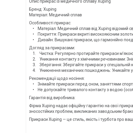
Опис прикрас із медичного сплаву Xuping
Бренд: Xuping
Матеріал: Медичний сплав
Особливості прикрас:
• Матеріал: Медичний сплав від Xuping відомий св
• Покриття: Прикраси вкриті високоякісним золотим
• Дизайн: Вишукані прикраси, що гармонійно поєдну
Догляд за прикрасами:
1. Чистка: Регулярно протирайте прикраси м’якою 
2. Уникання контакту з хімічними речовинами: Зні
3. Зберігання: Зберігайте прикраси у спеціальній к
4. Уникнення механічних пошкоджень: Уникайте уда
Рекомендації щодо носіння:
• Знімайте прикраси перед сном, заняттями спор
• Не допускайте тривалого контакту з водою (осо
Гарантія від виробника:
Фірма Xuping надає офіційну гарантію на свої прикр
зносостійких проблем, викликаних заводським брак
Прикраси Xuping — це стиль, якість і турбота про ваш