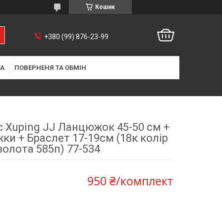
Кошик
+380 (99) 876-23-99
ТА
ПОВЕРНЕНЯ ТА ОБМІН
с Xuping JJ Ланцюжок 45-50 см +
ки + Браслет 17-19см (18к колір
золота 585п) 77-534
950 ₴/комплект
9