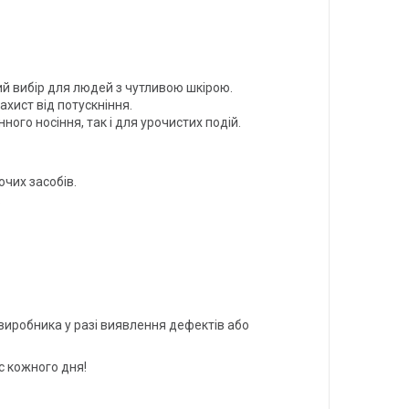
й вибір для людей з чутливою шкірою.
хист від потускніння.
го носіння, так і для урочистих подій.
чих засобів.
.
 виробника у разі виявлення дефектів або
ас кожного дня!