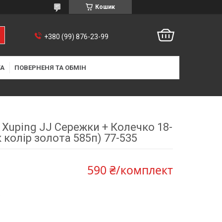
Кошик
+380 (99) 876-23-99
ТА
ПОВЕРНЕНЯ ТА ОБМІН
 Xuping JJ Сережки + Колечко 18-
к колір золота 585п) 77-535
590 ₴/комплект
9