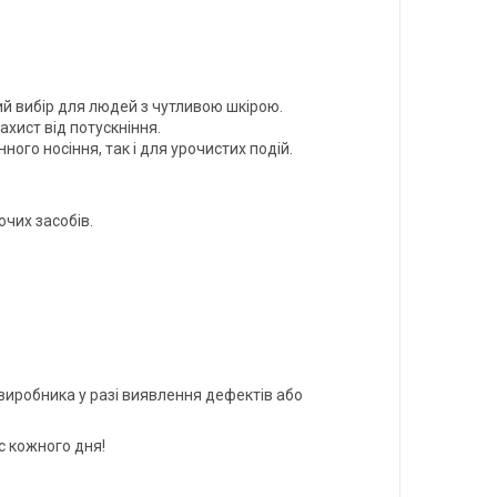
й вибір для людей з чутливою шкірою.
хист від потускніння.
го носіння, так і для урочистих подій.
чих засобів.
.
 виробника у разі виявлення дефектів або
ас кожного дня!