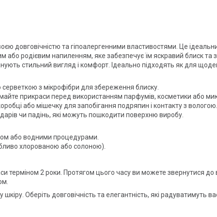
оєю довговічністю та гіпоалергенними властивостями. Це ідеальни
 або родієвим напиленням, яке забезпечує їм яскравий блиск та за
ють стильний вигляд і комфорт. Ідеально підходять як для щоденно
серветкою з мікрофібри для збереження блиску.
майте прикраси перед використанням парфумів, косметики або мию
оробці або мішечку для запобігання подряпин і контакту з вологою
рів чи падінь, які можуть пошкодити поверхню виробу.
том або водними процедурами.
бливо хлорованою або солоною).
аси терміном 2 роки. Протягом цього часу ви можете звернутися до
ом.
у шкіру. Оберіть довговічність та елегантність, які радуватимуть в