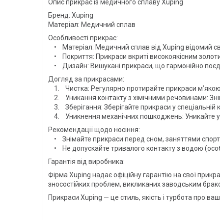
Опис прикрас із медичного сплаву Xuping
Бренд: Xuping
Матеріал: Медичний сплав
Особливості прикрас:
• Матеріал: Медичний сплав від Xuping відомий св
• Покриття: Прикраси вкриті високоякісним золотим
• Дизайн: Вишукані прикраси, що гармонійно поєдну
Догляд за прикрасами:
1. Чистка: Регулярно протирайте прикраси м’якою 
2. Уникання контакту з хімічними речовинами: Зні
3. Зберігання: Зберігайте прикраси у спеціальній к
4. Уникнення механічних пошкоджень: Уникайте уда
Рекомендації щодо носіння:
• Знімайте прикраси перед сном, заняттями спор
• Не допускайте тривалого контакту з водою (осо
Гарантія від виробника:
Фірма Xuping надає офіційну гарантію на свої прикр
зносостійких проблем, викликаних заводським брак
Прикраси Xuping — це стиль, якість і турбота про ваш