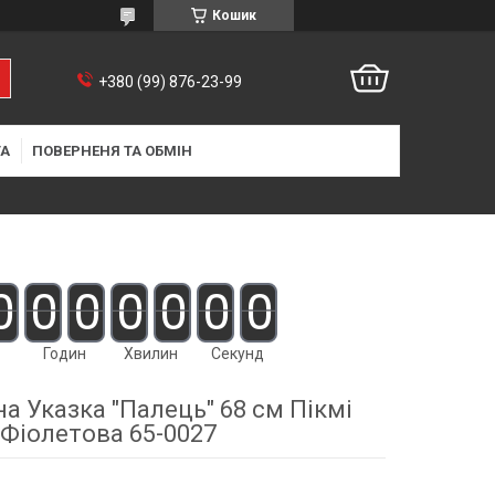
Кошик
+380 (99) 876-23-99
ТА
ПОВЕРНЕНЯ ТА ОБМІН
0
0
0
0
0
0
0
Годин
Хвилин
Секунд
а Указка "Палець" 68 см Пікмі
Фіолетова 65-0027