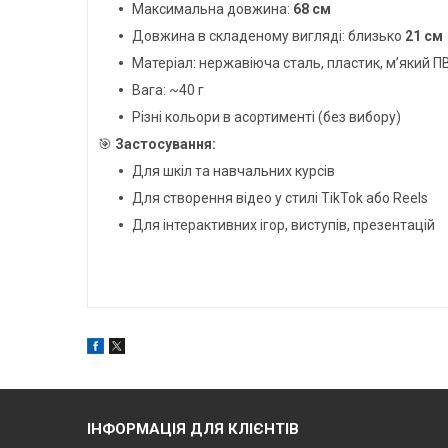
Максимальна довжина:
68 см
Довжина в складеному вигляді: близько
21 см
Матеріал: нержавіюча сталь, пластик, м’який П
Вага: ~40 г
Різні кольори в асортименті (без вибору)
🎯
Застосування:
Для шкіл та навчальних курсів
Для створення відео у стилі TikTok або Reels
Для інтерактивних ігор, виступів, презентацій
ІНФОРМАЦІЯ ДЛЯ КЛІЄНТІВ