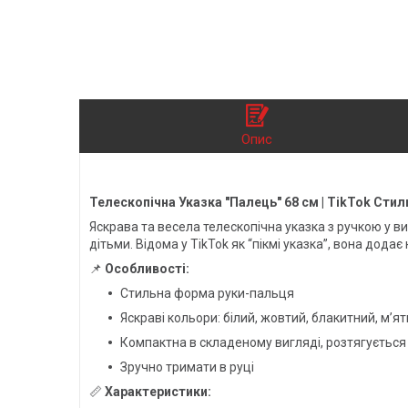
Опис
Телескопічна Указка "Палець" 68 см | TikTok Стиль
Яскрава та весела телескопічна указка з ручкою у ви
дітьми. Відома у TikTok як “пікмі указка”, вона дода
📌
Особливості:
Стильна форма руки-пальця
Яскраві кольори: білий, жовтий, блакитний, м’я
Компактна в складеному вигляді, розтягується
Зручно тримати в руці
📏
Характеристики: