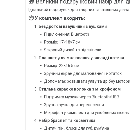
🎁 Великий подарунковий набір для ді
Ідеальний подарунок для творчих та стильних дівчато
📦 У комплект входить:
Бездротові навушники з вушками
Підключення: Bluetooth
Розмір: 17×18×7 см
Яскравий дизайн з підсвіткою
Планшет для малювання у вигляді котика
Розмір: 22×16.5 см
Зручний екран для малювання і нотаток
Допомагає розвивати уяву та дрібну мотор
Стильна караоке колонка з мікрофоном
Підтримка музики через Bluetooth/USB
Зручна ручка для перенесення
Мікрофон у комплекті для улюблених пісень
Набір браслет та косметика
Дитячі тіні, блиск для губ, рум’яна