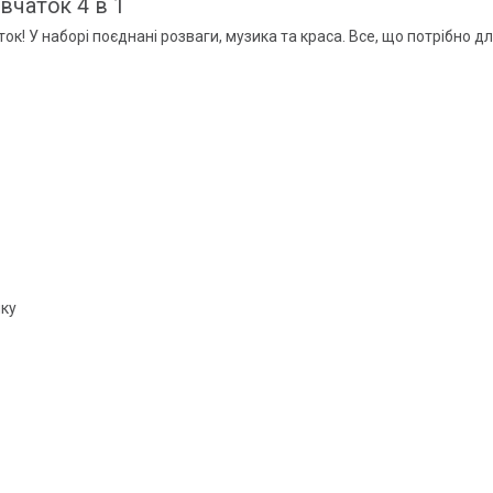
вчаток 4 в 1
к! У наборі поєднані розваги, музика та краса. Все, що потрібно д
ику