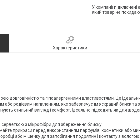
У компанії підключені 
який товар не покидаю
Характеристики
оєю довговічністю та гіпоалергенними властивостями. Це ідеальни
 або родієвим напиленням, яке забезпечує їм яскравий блиск та за
ють стильний вигляд і комфорт. Ідеально підходять як для щоденно
серветкою з мікрофібри для збереження блиску.
майте прикраси перед використанням парфумів, косметики або мию
оробці або мішечку для запобігання подряпин і контакту з вологою