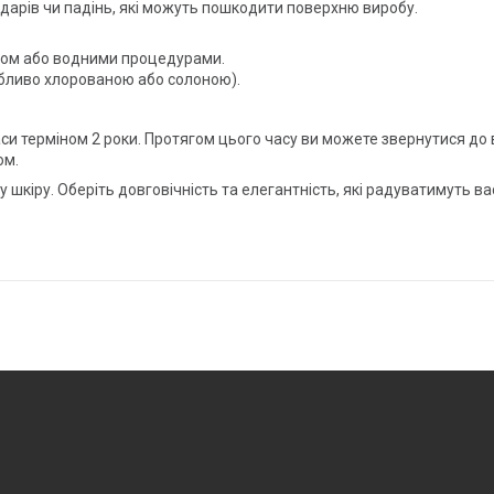
рів чи падінь, які можуть пошкодити поверхню виробу.
том або водними процедурами.
бливо хлорованою або солоною).
аси терміном 2 роки. Протягом цього часу ви можете звернутися до
ом.
у шкіру. Оберіть довговічність та елегантність, які радуватимуть в