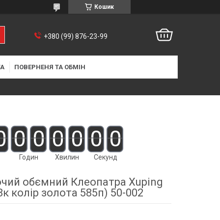
Кошик
+380 (99) 876-23-99
ТА
ПОВЕРНЕНЯ ТА ОБМІН
0
0
0
0
0
0
0
Годин
Хвилин
Секунд
очий обємний Клеопатра Xuping
8к колір золота 585п) 50-002